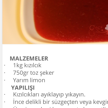
MALZEMELER
·
1kg kızılcık
·
750gr toz şeker
·
Yarım limon
YAPILIŞI
·
Kızılcıkları ayıklayıp yıkayın.
·
İnce delikli bir süzgeçten veya kevgi