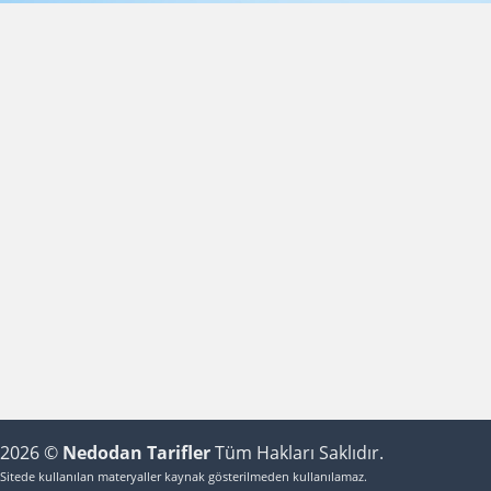
2026 ©
Nedodan Tarifler
Tüm Hakları Saklıdır.
Sitede kullanılan materyaller kaynak gösterilmeden kullanılamaz.