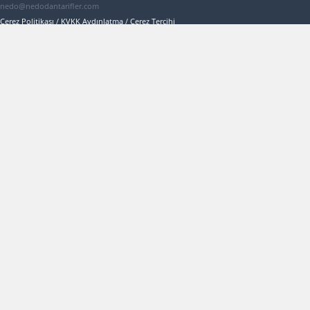
nedo@nedodantarifler.com
Çerez Politikası
/
KVKK Aydınlatma
/
Çerez Tercihi