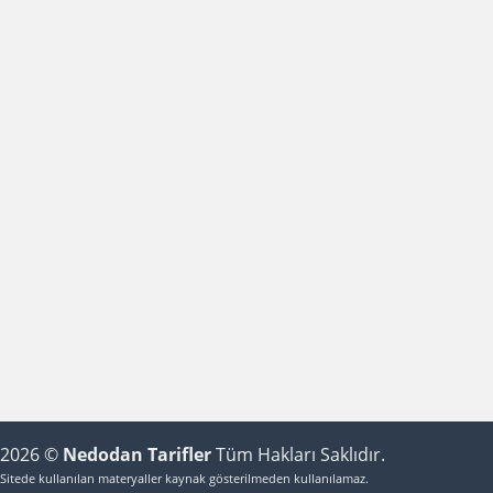
2026 ©
Nedodan Tarifler
Tüm Hakları Saklıdır.
Sitede kullanılan materyaller kaynak gösterilmeden kullanılamaz.