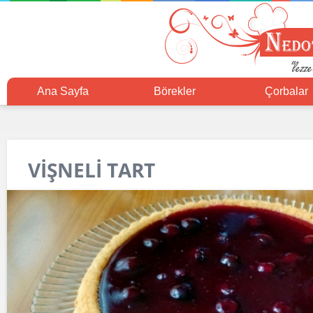
Ana Sayfa
Börekler
Çorbalar
VİŞNELİ TART