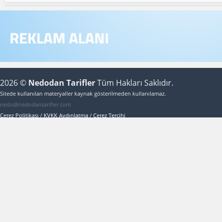
2026 ©
Nedodan Tarifler
Tüm Hakları Saklıdır.
Sitede kullanılan materyaller kaynak gösterilmeden kullanılamaz.
nedo@nedodantarifler.com
Çerez Politikası
/
KVKK Aydınlatma
/
Çerez Tercihi