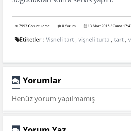
AFİYET O
7993 Görüntüleme
0 Yorum
13 Mart 2015 / Cuma 17:4
Etiketler :
Vişneli tart
,
vişneli turta
,
tart
,
v
Yorumlar
Henüz yorum yapılmamış
Yorum Yaz