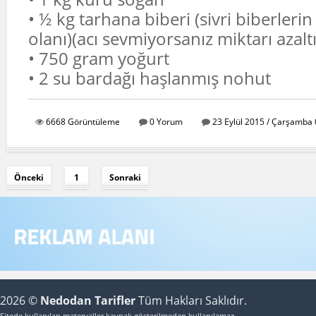
• ½ kg tarhana biberi (sivri biberlerin 
olanı)(acı sevmiyorsanız miktarı azalt
• 750 gram yoğurt
• 2 su bardağı haşlanmış nohut
6668 Görüntüleme
0 Yorum
23 Eylül 2015 / Çarşamba 
Önceki
1
Sonraki
2026 ©
Nedodan Tarifler
Tüm Hakları Saklıdır.
Sitede kullanılan materyaller kaynak gösterilmeden kullanılamaz.