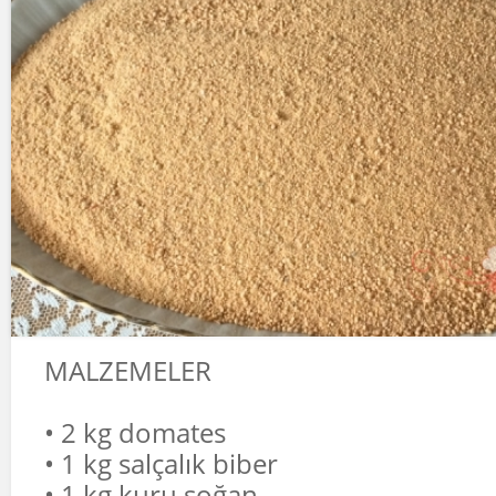
MALZEMELER
• 2 kg domates
• 1 kg salçalık biber
• 1 kg kuru soğan