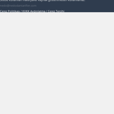
nedo@nedodantarifler.com
Çerez Politikası
/
KVKK Aydınlatma
/
Çerez Tercihi