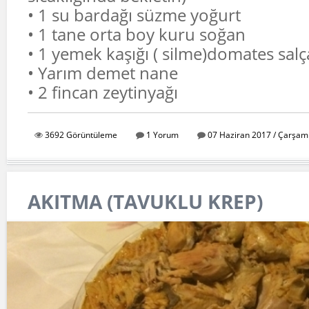
• 1 su bardağı süzme yoğurt
• 1 tane orta boy kuru soğan
• 1 yemek kaşığı ( silme)domates salç
• Yarım demet nane
• 2 fincan zeytinyağı
3692 Görüntüleme
1 Yorum
07 Haziran 2017 / Çarşam
AKITMA (TAVUKLU KREP)