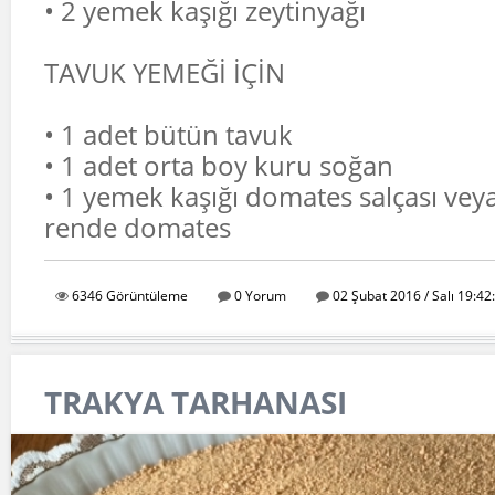
• 2 yemek kaşığı zeytinyağı
TAVUK YEMEĞİ İÇİN
• 1 adet bütün tavuk
• 1 adet orta boy kuru soğan
• 1 yemek kaşığı domates salçası vey
rende domates
6346 Görüntüleme
0 Yorum
02 Şubat 2016 / Salı 19:42
TRAKYA TARHANASI