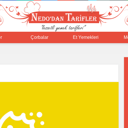
r
Çorbalar
Et Yemekleri
M