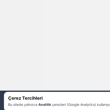
2026 ©
Nedodan Tarifler
Tüm Hakları
Çerez Tercihleri
Sitede kullanılan materyaller kaynak gösterilmeden k
Bu sitede yalnızca
Analitik
çerezleri (Google Analytics) kullanıyo
nedo@nedodantarifler.com