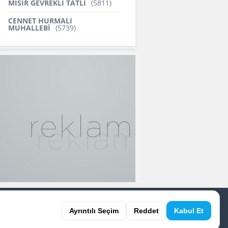
MISIR GEVREKLİ TATLI
(5811)
CENNET HURMALI
MUHALLEBİ
(5739)
aret etmiştir.
Ayrıntılı Seçim
Reddet
Kabul Et