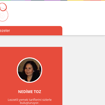
ezeler
NEDİME TOZ
Lezzetli yemek tariflerini sizlerle
buluşturuyor.