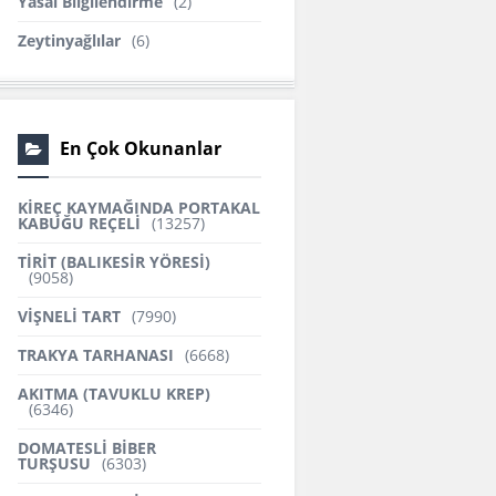
Yasal Bilgilendirme
(2)
Zeytinyağlılar
(6)
En Çok Okunanlar
KİREÇ KAYMAĞINDA PORTAKAL
KABUĞU REÇELİ
(13257)
TİRİT (BALIKESİR YÖRESİ)
(9058)
VİŞNELİ TART
(7990)
TRAKYA TARHANASI
(6668)
AKITMA (TAVUKLU KREP)
(6346)
DOMATESLİ BİBER
TURŞUSU
(6303)