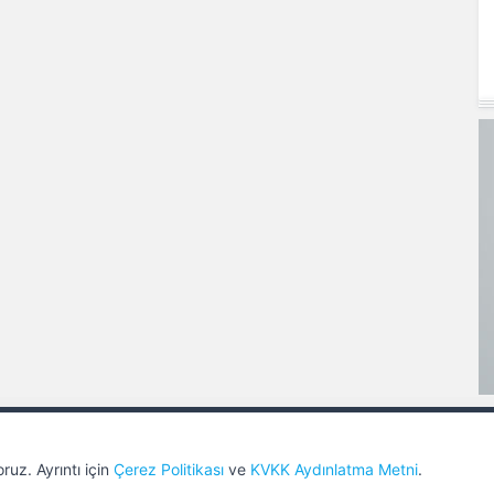
 Saklıdır.
Sitemizi bugüne kadar
"562052"
kişi ziy
ullanılamaz.
ruz. Ayrıntı için
Çerez Politikası
ve
KVKK Aydınlatma Metni
.