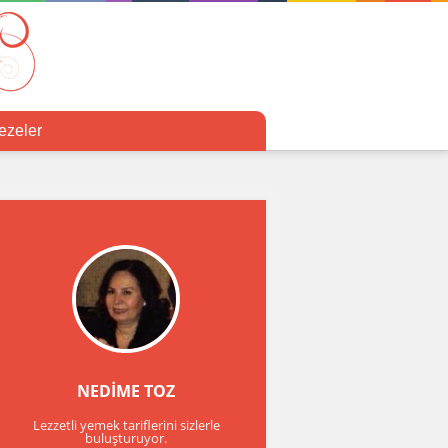
ezeler
NEDİME TOZ
Lezzetli yemek tariflerini sizlerle
buluşturuyor.