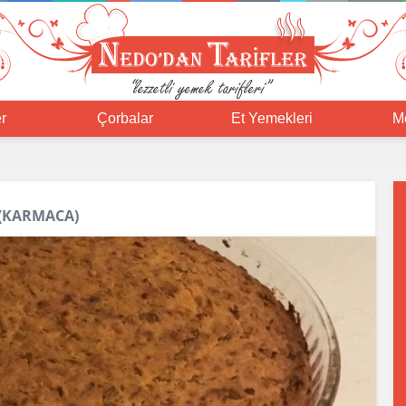
r
Çorbalar
Et Yemekleri
M
 (KARMACA)