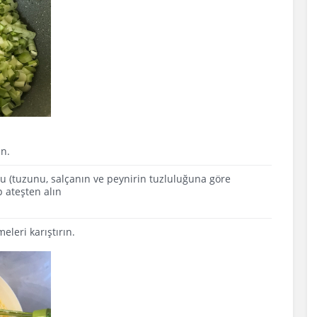
un.
nu (tuzunu, salçanın ve peynirin tuzluluğuna göre
 ateşten alın
leri karıştırın.