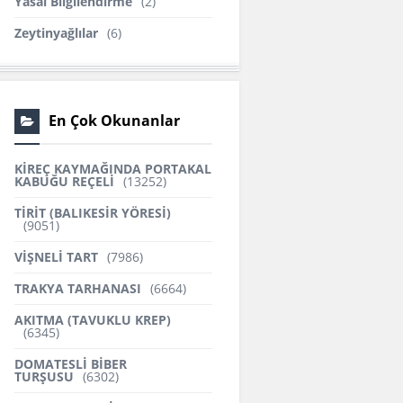
Yasal Bilgilendirme
(2)
Zeytinyağlılar
(6)
En Çok Okunanlar
KİREÇ KAYMAĞINDA PORTAKAL
KABUĞU REÇELİ
(13252)
TİRİT (BALIKESİR YÖRESİ)
(9051)
VİŞNELİ TART
(7986)
TRAKYA TARHANASI
(6664)
AKITMA (TAVUKLU KREP)
(6345)
DOMATESLİ BİBER
TURŞUSU
(6302)