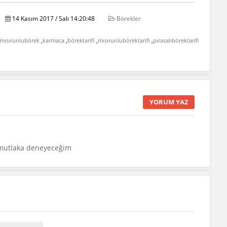
14 Kasım 2017 / Salı 14:20:48
Börekler
ımısırunlubörek
,
karmaca
,
börektarifi
,
mısırunlubörektarifi
,
pırasalıbörektarifi
YORUM YAZ
r mutlaka deneyeceğim