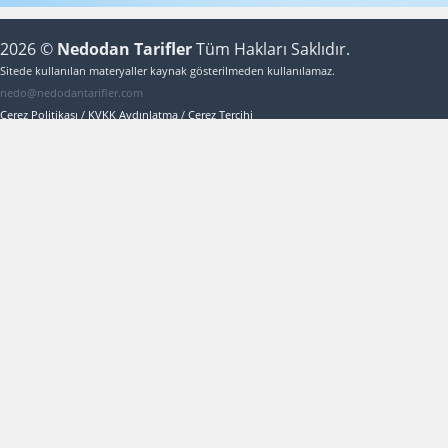
2026 ©
Nedodan Tarifler
Tüm Hakları Saklıdır.
Sitede kullanılan materyaller kaynak gösterilmeden kullanılamaz.
nedo@nedodantarifler.com
Çerez Politikası
/
KVKK Aydınlatma
/
Çerez Tercihi